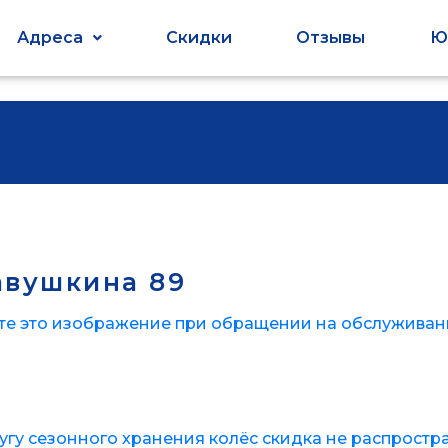
Адреса
Скидки
Отзывы
Ю
авушкина 89
те это изображение при обращении на обслуживани
лугу сезонного хранения колёс скидка не распростра