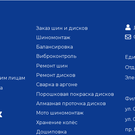
Заказ шин и дисков
Шиномонтаж
Балансировка
Виброконтроль
Ед
Ремонт шин
Отд
Ремонт дисков
Эле
им лицам
Сварка в аргоне
а
Порошковая покраска дисков
Фил
Алмазная проточка дисков
ул.
Мото шиномонтаж
ул.
Хранение колёс
пр.
Дошиповка