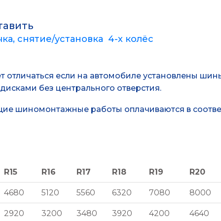
тавить
ка, снятие/установка 4-х колёс
 отличаться если на автомобиле установлены шины R
 дисками без центрального отверстия.
ющие шиномонтажные работы оплачиваются в соотв
R15
R16
R17
R18
R19
R20
R15
R16
R17
R18
R19
R20
4680
5120
5560
6320
7080
8000
2920
3200
3480
3920
4200
4640