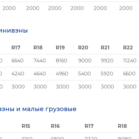
2000
2000
2000
2000
2000
2000
минивэны
R17
R18
R19
R20
R21
R22
R17
R18
R19
R20
R21
R22
0
6640
7440
8160
9000
9920
11240
0
4240
4640
4960
5400
5920
6600
0
3000
3000
3000
3000
3000
3000
вэны и малые грузовые
R15
R16
R17
R18
R15
R16
R17
R18