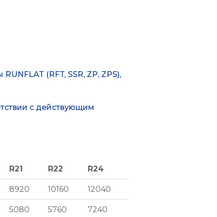
UNFLAT (RFT, SSR, ZP, ZPS),
етствии с действующим
R21
R22
R24
R21
R22
R24
8920
10160
12040
5080
5760
7240