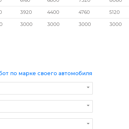
0
6160
6800
7320
8080
0
3920
4400
4760
5120
0
3000
3000
3000
3000
бот по марке своего автомобиля